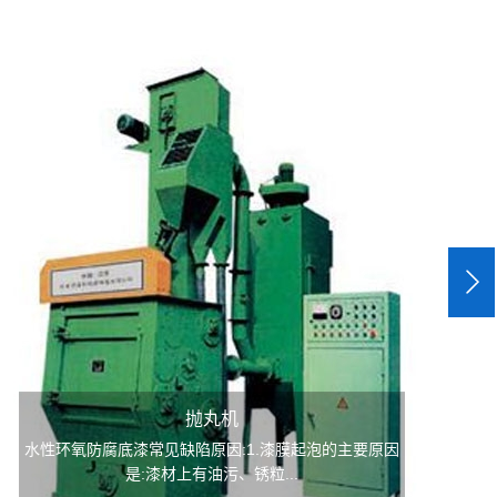
抛丸机
水性环氧防腐底漆常见缺陷原因:1.漆膜起泡的主要原因
水
是:漆材上有油污、锈粒...