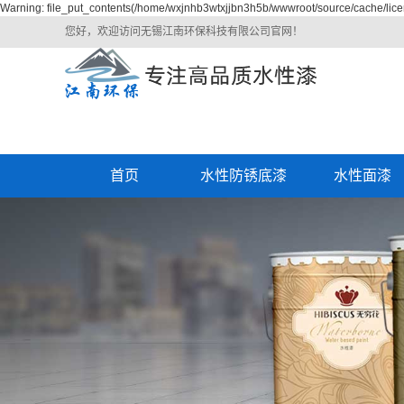
Warning: file_put_contents(/home/wxjnhb3wtxjjbn3h5b/wwwroot/source/cache/lice
您好，欢迎访问无锡江南环保科技有限公司官网！
首页
水性防锈底漆
水性面漆