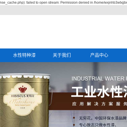
nse_cache.php): failed to open stream: Permission denied in /home/wxjnhb3wtxjj
水性特种漆
关于我们
产品中心