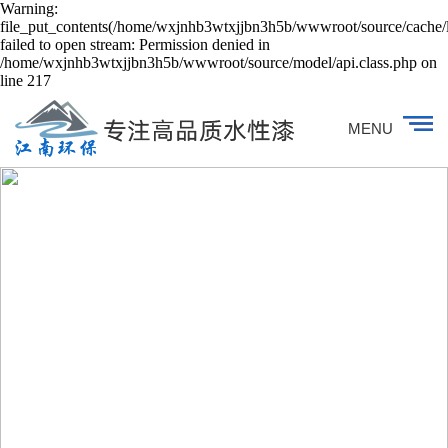
Warning:
file_put_contents(/home/wxjnhb3wtxjjbn3h5b/wwwroot/source/cache/l
failed to open stream: Permission denied in
/home/wxjnhb3wtxjjbn3h5b/wwwroot/source/model/api.class.php on
line 217
MENU