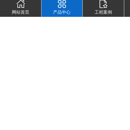
网站首页
产品中心
工程案例
水性环氧防腐底漆
水性环氧富锌底漆
水性环氧云铁中间漆
水性聚氨酯中间漆