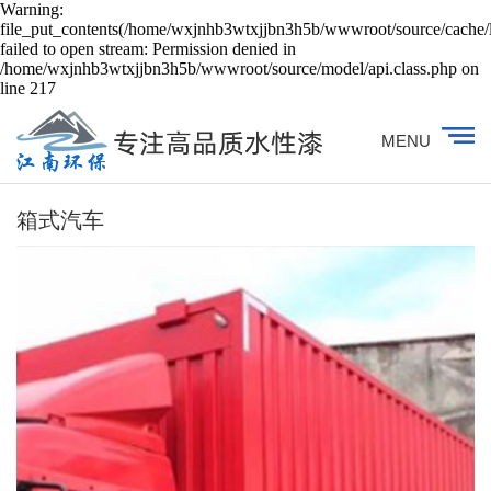
Warning:
file_put_contents(/home/wxjnhb3wtxjjbn3h5b/wwwroot/source/cache/l
failed to open stream: Permission denied in
/home/wxjnhb3wtxjjbn3h5b/wwwroot/source/model/api.class.php on
line 217
MENU
箱式汽车